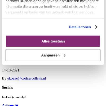
partners kunnen deze gegevens combineren met andere
Kennismaken
Kennismaken
informatie die u aan ze heeft verstrekt of die ze hebben
Open dag
verzameld op basis van uw gebruik van hun services.
Virtuele tour
Aanmelden
Praktische informatie
Details tonen
Praktische informatie
Schoolgids 2025-2026
Contact
Alles toestaan
Tag:
1
Aanpassen
Nieuwe decaan HA
14-10-2021
By
ekoeze@corlaercollege.nl
Socials
Leuk als je ons volgt!