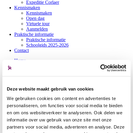
Expeditie Corlaer
Kennismaken
Kennismaken
Open dag
Virtuele tour
Aanmelden
Praktische informatie
Praktische informatie
Schoolgids 2025-2026
Contact
Home
Over ons
Over ons
Verhalen
Nieuws
Werken bij
Deze website maakt gebruik van cookies
Onderwijs
Onderwijs
We gebruiken cookies om content en advertenties te
Vmbo-basis/-kader
personaliseren, om functies voor social media te bieden
Theoretische leerweg
en om ons websiteverkeer te analyseren. Ook delen we
Havo
Atheneum
informatie over uw gebruik van onze site met onze
Begeleiding
partners voor social media, adverteren en analyse. Deze
Expeditie Corlaer